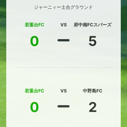
ジャーニィー土合グラウンド
若葉台FC
VS
府中南FCスパーズ
0
5
若葉台FC
VS
中野島FC
0
2