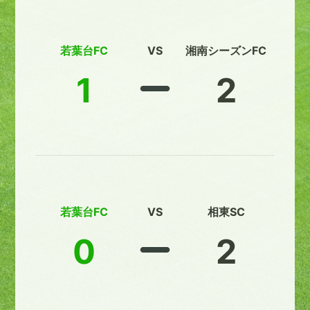
若葉台FC
VS
湘南シーズンFC
1
2
若葉台FC
VS
相東SC
0
2